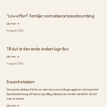
“Low effort”-familjer normaliserar breadcrumbing
Läs mer →
6 augusti 2026
Till slut är den enda önskan lugn &ro
Läs mer →
4 augusti 2026
Ensamhetsskam
Det pratas alldeles för lite om den skam som många upplever vid ensamhet. 
Skamkänslor kring att känna sig dålig, oälskad och mindre värdefull - för att 
man är ensam.
Läs mer →