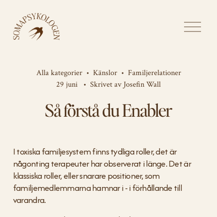
Ö
p
p
n
a
Alla kategorier
Känslor
Familjerelationer
m
29 juni
Skrivet av
Josefin Wall
e
Så förstå du Enabler
n
y
n
I toxiska familjesystem finns tydliga roller, det är 
någonting terapeuter har observerat i länge. Det är 
klassiska roller, eller snarare positioner, som 
familjemedlemmarna hamnar i - i förhållande till 
varandra.