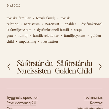
24 juli 2026
toxiska familjer
toxisk familj
toxisk
relation
narcissism
narcissist
enabler
dysfunktionel
la familjesystem
dysfunktionell familj
scape
goat
familj
familjerelationer
familjesystem
golden
child
anpassning
frustration
Så förstår du
Så förstår du
F
N
ö
ä
Narcissisten
Golden Child
r
s
e
t
g
a
å
e
Trygghetsreparation
Testimonials
n
Stresshantering 2.0
Kontakt
d
Om
Integritetspolicy