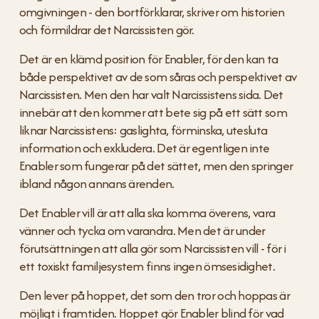
omgivningen - den bortförklarar, skriver om historien 
och förmildrar det Narcissisten gör.
Det är en klämd position för Enabler, för den kan ta 
både perspektivet av de som såras och perspektivet av 
Narcissisten. Men den har valt Narcissistens sida. Det 
innebär att den kommer att bete sig på ett sätt som 
liknar Narcissistens: gaslighta, förminska, utesluta 
information och exkludera. Det är egentligen inte 
Enabler som fungerar på det sättet, men den springer 
ibland någon annans ärenden.
Det Enabler vill är att alla ska komma överens, vara 
vänner och tycka om varandra. Men det är under 
förutsättningen att alla gör som Narcissisten vill - för i 
ett toxiskt familjesystem finns ingen ömsesidighet.
Den lever på hoppet, det som den tror och hoppas är 
möjligt i framtiden. Hoppet gör Enabler blind för vad 