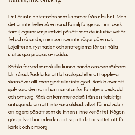
Det är inte beteenden som kommer från elakhet. Men 
det är inte heller så en sund familj fungerar. I en toxisk 
familj agerar varje individ på sätt som de intuitivt vet är 
fel och sårande, men som de inte vågar gå emot. 
Lojaliteten, tystnaden och strategierna för att hålla 
status quo präglas av rädsla. 
Rädsla för vad som skulle kunna hända om den sårbara 
blir sårad. Rädsla för att bli avslöjad eller att uppleva 
skam över allt man gjort eller inte gjort. Rädsla över att 
själv vara den som hamnar utanför familjens beskydd 
och omsorg. Rädslan kommer också från ett felaktigt 
antagande om att inte vara älskad, vilket får individen 
att agera på sätt som de innerst inne vet är fel. Någon 
gång i livet har individen lärt sig att det är sättet att få 
kärlek och omsorg.   