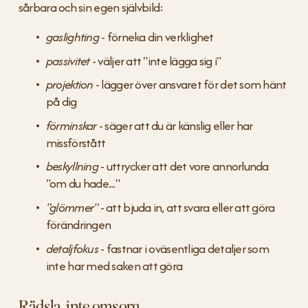
sårbara och sin egen självbild:
gaslighting
 - förneka din verklighet
passivitet
 - väljer att "inte lägga sig i"
projektion
 - lägger över ansvaret för det som hänt 
på dig
förminskar
 - säger att du är känslig eller har 
missförstått
beskyllning
 - uttrycker att det vore annorlunda 
"om du hade..."
"glömmer"
 - att bjuda in, att svara eller att göra 
förändringen
detaljfokus
 - fastnar i oväsentliga detaljer som 
inte har med saken att göra
Rädsla, inte omsorg