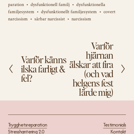
paration
dysfunktionell familj
dysfunktionella
familjesystem
dysfunktionellt familjesystem
covert
narcissism
sårbar narcissist
narcissism
Varför
N
ä
hjärnan
Varför känns
s
F
älskar att fira
t
ö
ilska farligt &
(och vad
a
r
fel?
e
helgens fest
g
lärde mig)
å
e
n
d
e
Trygghetsreparation
Testimonials
Stresshantering 2.0
Kontakt