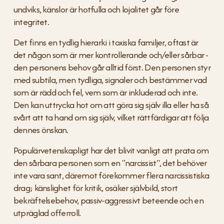
undviks, känslor är hotfulla och lojalitet går före 
integritet. 
Det finns en tydlig hierarki i toxiska familjer, oftast är 
det någon som är mer kontrollerande och/eller sårbar - 
den personens behov går alltid först. Den personen styr 
med subtila, men tydliga, signaler och bestämmer vad 
som är rädd och fel, vem som är inkluderad och inte. 
Den kan uttrycka hot om att göra sig själv illa eller ha så 
svårt att ta hand om sig själv, vilket rättfärdigar att följa 
dennes önskan. 
Populärvetenskapligt har det blivit vanligt att prata om 
den sårbara personen som en "narcissist", det behöver 
inte vara sant, däremot förekommer flera narcissistiska 
drag; känslighet för kritik, osäker självbild, stort 
bekräftelsebehov, passiv-aggressivt beteende och en 
utpräglad offerroll.