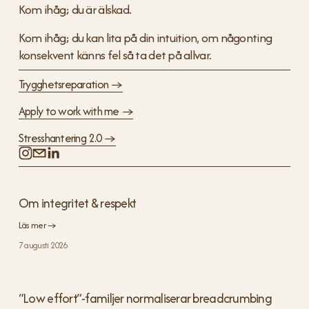
Kom ihåg; du är älskad. 
Kom ihåg; du kan lita på din intuition, om någonting 
konsekvent känns fel så ta det på allvar.
Trygghetsreparation →
Apply to work with me →
Stresshantering 2.0 →
Om integritet & respekt
Läs mer →
7 augusti 2026
“Low effort”-familjer normaliserar breadcrumbing