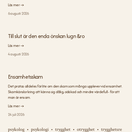
Läs mer →
6 augusti 2026
Till slut är den enda önskan lugn &ro
Läs mer →
4 augusti 2026
Ensamhetsskam
Det pratas alldeles för lite om den skam som många upplever vid ensamhet. 
Skamkänslor kring att känna sig dålig, oälskad och mindre värdefull - för att 
man är ensam.
Läs mer →
24 juli 2026
psykolog
psykologi
trygghet
otrygghet
trygghetsre