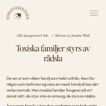
Ö
p
p
n
a
Alla kategorier
15 feb.
Skrivet av
Josefin Wall
m
Toxiska familjer styrs av
e
n
rädsla
y
n
De ser ut som vilken familj som helst utifrån. Även för 
någon som befinner sig nära en toxisk familj så kan det 
verka normalt. Men toxiska familjer fungerar på ett 
annat sätt; de styrs inte av omsorg, de styrs av rädsla.
Även inom familjen kan den uppfattas som helt vanlig, 